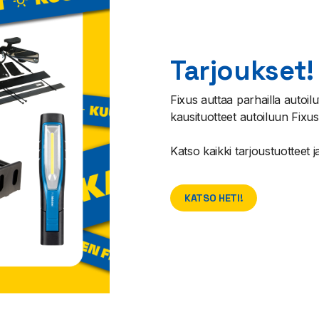
Tarjoukset!
Fixus auttaa parhailla autoilut
kausituotteet autoiluun Fi
Katso kaikki tarjoustuotteet 
KATSO HETI!