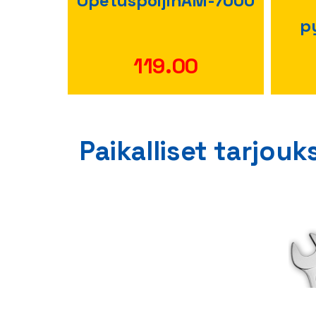
 2 kpl
OpetuspoljinAM-7000
p
119.00
Paikalliset tarjouk