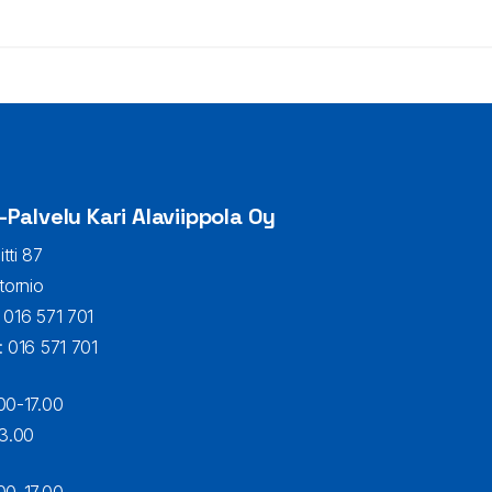
-Palvelu Kari Alaviippola Oy
itti 87
tornio
:
016 571 701
:
016 571 701
00-17.00
3.00