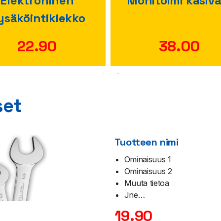
Elektroninen
Monitoimi käsiva
ysäköintikiekko
22.90
38.00
set
Tuotteen nimi
Ominaisuus 1
Ominaisuus 2
Muuta tietoa
Jne…
19.90